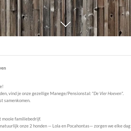
ven
e!
den, vind je onze gezellige Manege/Pensionstal
: "De Vier Hoeven".
rust samenkomen.
t mooie familiebedrijf.
natuurlijk onze 2 honden — Lola en Pocahontas— zorgen we elke dag m