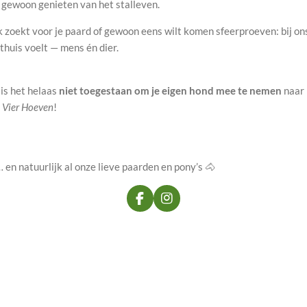
f gewoon genieten van het stalleven.
lek zoekt voor je paard of gewoon eens wilt komen sfeerproeven: bij o
thuis voelt — mens én dier.
is het helaas
niet toegestaan om je eigen hond mee te nemen
naar 
 Vier Hoeven
!
 en natuurlijk al onze lieve paarden en pony’s 🐴
F
I
a
n
c
s
e
t
b
a
o
g
o
r
k
a
m