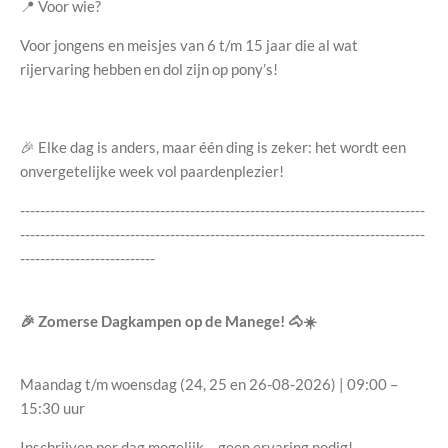
📍 Voor wie?
Voor jongens en meisjes van 6 t/m 15 jaar die al wat
rijervaring hebben en dol zijn op pony’s!
🎉 Elke dag is anders, maar één ding is zeker: het wordt een
onvergetelijke week vol paardenplezier!
---------------------------------------------------------------------------------
---------------------------------------------------------------------------------
---------------------------
🎉 Zomerse Dagkampen op de Manege! 🐴☀️
Maandag t/m woensdag (24, 25 en 26-08-2026) | 09:00 –
15:30 uur
Inschrijven per dag mogelijk – geen ervaring nodig!