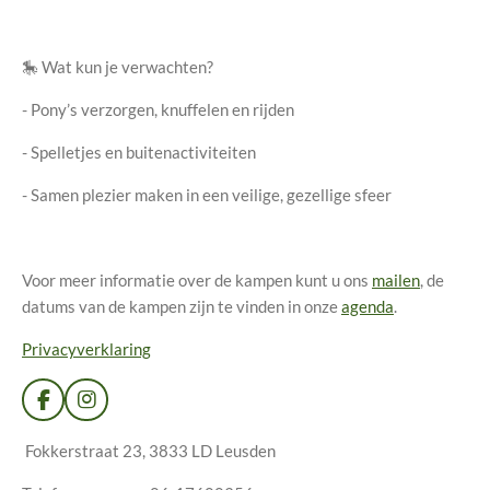
🎠 Wat kun je verwachten?
- Pony’s verzorgen, knuffelen en rijden
- Spelletjes en buitenactiviteiten
- Samen plezier maken in een veilige, gezellige sfeer
Voor meer informatie over de kampen kunt u ons
mailen
, de
datums van de kampen zijn te vinden in onze
agenda
.
Privacyverklaring
F
I
a
n
c
s
Fokkerstraat 23, 3833 LD Leusden
e
t
b
a