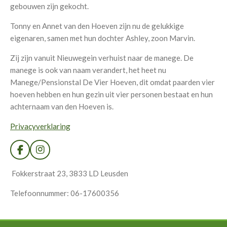
gebouwen zijn gekocht.
Tonny en Annet van den Hoeven zijn nu de gelukkige
eigenaren, samen met hun dochter Ashley, zoon Marvin.
Zij zijn vanuit Nieuwegein verhuist naar de manege. De
manege is ook van naam verandert, het heet nu
Manege/Pensionstal De Vier Hoeven, dit omdat paarden vier
hoeven hebben en hun gezin uit vier personen bestaat en hun
achternaam van den Hoeven is.
Privacyverklaring
F
I
a
n
c
s
Fokkerstraat 23, 3833 LD Leusden
e
t
b
a
Telefoonnummer: 06-17600356
o
g
o
r
k
a
m