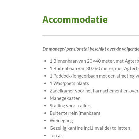
Accommodatie
De manege/ pensionstal beschikt over de volgende 
1 Binnenbaan van 20×40 meter, met Agter
1 Buitenbaan van 30×60 meter, met Agter
1 Paddock/longeerbaan met een afmeting 
1 Was/poets plaats
Zadelkamer voor het harnachement en overi
Manegekasten
Stalling voor trailers
Buitenterrein (menbaan)
Weidegang
Gezellig kantine incl.(invalide) toiletten
Terras