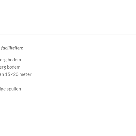
faciliteiten:
berg bodem
berg bodem
van 15×20 meter
ge spullen