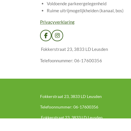
Voldoende parkeergelegenheid
Ruime uitrijmogelijkheiden (kanaal, bos)
Privacyverklaring
F
I
a
n
c
s
Fokkerstraat 23, 3833 LD Leusden
e
t
b
a
Telefoonnummer: 06-17600356
o
g
o
r
k
a
m
Fokkerstraat 23, 3833 LD Leusden
Telefoonnummer: 06-17600356
Fokkerstraat 23, 3833 LD Leusden
Telefoonnummer: 06-17600356