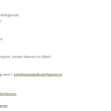
heidsgevoel
er
ur
pret, zonder hoeven te rijden!
ag meer!:
info@manegedevierhoeven.nl
terlessen.
leren