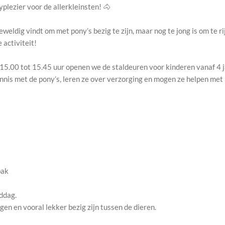
ezier voor de allerkleinsten! 🐴
eweldig vindt om met pony’s bezig te zijn, maar nog te jong is om te r
activiteit!
.00 tot 15.45 uur openen we de staldeuren voor kinderen vanaf 4 j
ennis met de pony’s, leren ze over verzorging en mogen ze helpen met
bak
iddag.
en en vooral lekker bezig zijn tussen de dieren.