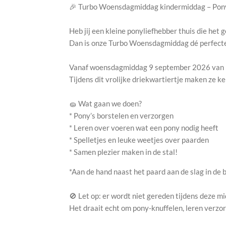
🎉 Turbo Woensdagmiddag kindermiddag – Ponypl
Heb jij een kleine ponyliefhebber thuis die het g
Dan is onze Turbo Woensdagmiddag dé perfecte 
Vanaf woensdagmiddag 9 september 2026 van 15
Tijdens dit vrolijke driekwartiertje maken ze k
🧽 Wat gaan we doen?
* Pony’s borstelen en verzorgen
* Leren over voeren wat een pony nodig heeft
* Spelletjes en leuke weetjes over paarden
* Samen plezier maken in de stal!
*Aan de hand naast het paard aan de slag in de 
🚫 Let op: er wordt niet gereden tijdens deze m
Het draait echt om pony-knuffelen, leren verzorg